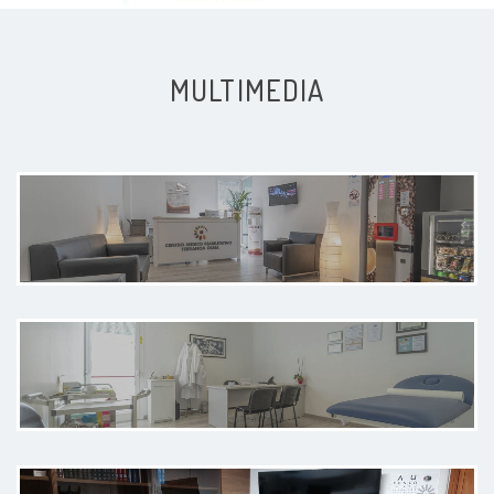
MULTIMEDIA
Come sempre il top. Preciso,
preparato,Dott.Arrica è una
garanzia
Paziente
Bravo, preparato, gentile,