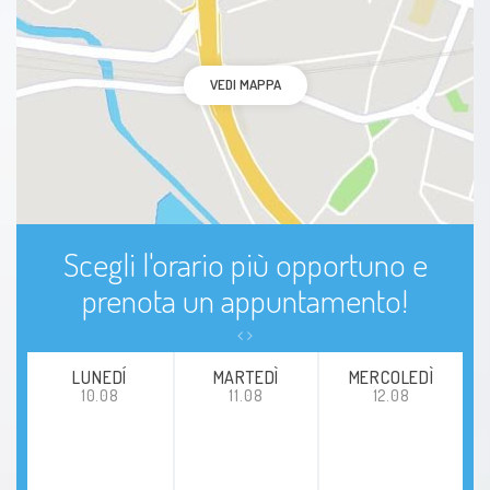
Cervicoartrosi
Dorsalgia
VEDI MAPPA
Borsite
Scegli l'orario più opportuno e
prenota un appuntamento!
LUNEDÍ
MARTEDÌ
MERCOLEDÌ
10.08
11.08
12.08