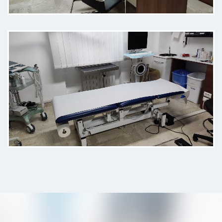
Attento nel comprendere bene il
problema ed esaustivo nelle
spiegazioni, con un approccio
misurato e rassicurante, senza
ricorrere subito a soluzioni
drastiche. Ho apprezzato molto la
capacità di ascolto, la chiarezza
con cui ha illustrato il quadro
clinico e la sensazione di essere
seguito con criterio e buon senso.
Visita accurata, comunicazione
semplice ma competente, e