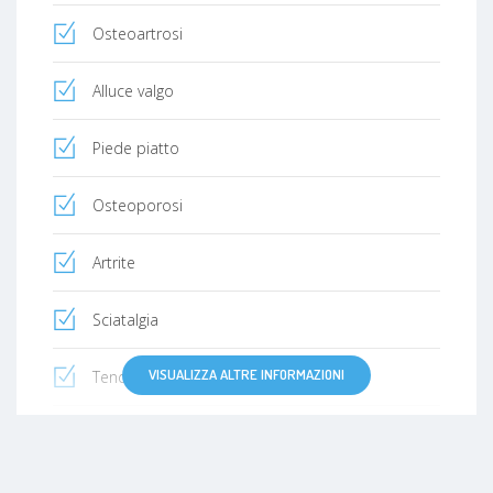
Osteoartrosi
Alluce valgo
Piede piatto
Osteoporosi
Artrite
Sciatalgia
VISUALIZZA ALTRE INFORMAZIONI
Tendinite
Fascite plantare
Lombalgia