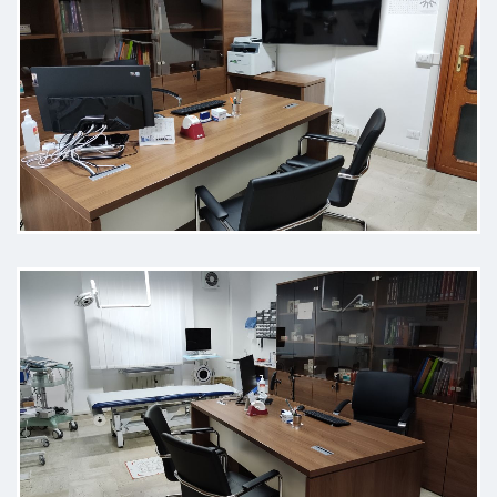
simpatico. Un vero professionista.
Paziente
Dottore attento, scrupoloso ed
esaustivo. Semplice nelle
spiegazioni. Mi sono trovata molto
bene e a mio agio. Lo consiglio.
Paziente