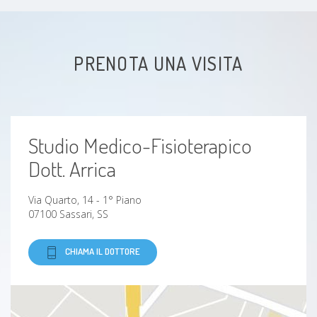
Spina calcaneare
PRENOTA UNA VISITA
Epicondilite
Epitrocleite
Studio Medico-Fisioterapico
Ernia del disco
Dott. Arrica
Discopatia
Via Quarto, 14 - 1° Piano
07100 Sassari, SS
Gonoartrosi (Artrosi del ginocchio)
CHIAMA IL DOTTORE
Coxite
Cervicalgia